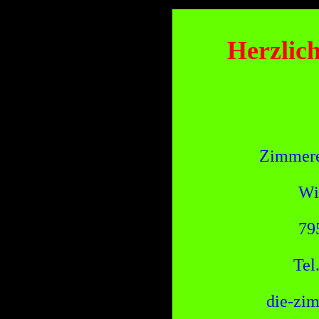
Herzlic
Zimmere
Wi
79
Tel
die-zi